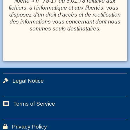
liberté » n° 78-17 du 6.01.78 relative aux
fichiers, à l’informatique et aux libertés, vous
disposez d’un droit d’accès et de rectification
des informations vous concernant dont nous
sommes seuls destinataires.
Legal Notice
Bas
de
page
Terms of Service
Bas
1
de
page
Privacy Policy