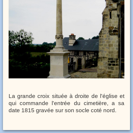
La
grande
croix
La grande croix située à droite de l'église et
à
qui commande l'entrée du cimetière, a sa
l'entrée
date 1815 gravée sur son socle coté nord.
du
cimetière