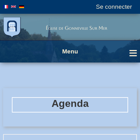
Se connecter
User
menu
Église de Gonneville Sur Mer
Menu
Breadcrumbs
Agenda