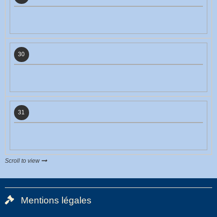
30
31
Scroll to view
Mentions légales
Bas